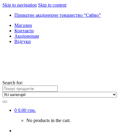
Skip to navigation
Skip to content
Приватне акціонерне товариство “Сяйво”
Магазин
Контакти
Акціонерам
Відгуки
Search for:
0
0.00
грн.
No products in the cart.