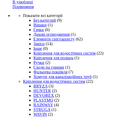
В улюблені
Порівняння
Показати всі категорії
Без категорії
(9)
Вішаки
(1)
Гачки
(6)
Дахові огородження
(1)
Елементи снігозахисту
(62)
Завіси
(14)
Інше
(0)
Кріплення для водостічних систем
(22)
Кріплення для полиць
(1)
Ручки
(2)
Сходи на горище
(1)
Фальцева покрівля
(7)
Хомути для каналізаційних труб
(1)
Кріплення для водостічних систем
(22)
BRYZA
(3)
HUNTER
(2)
DEVOREX
(2)
PLASTMO
(2)
RAINWAY
(4)
STRUGA
(1)
WAVIN
(2)