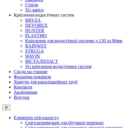
Стріла
Усі завіси
Кріплення водостічних систем
BRYZA
DEVOREX
HUNTER
PLASTMO
Кріплення для водостічної системи д.130 та 90мм
RAINWAY
STRUGA
WAVIN
ІНСТАЛПЛАСТ
Усі кріплення водостічних систем
Сходи на горище
Фальцева покрівля
Хомути для каналізаційних труб
Контакти
Акціонерам
Відгуки
☰
Елементи снігозахисту
Снігозатримувачі для бітумної черепиці
Снігозатримувачі для цементно-піщаної черепиці