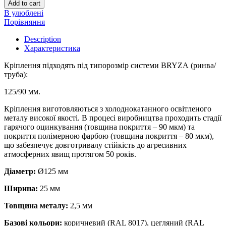
Add to cart
В улюблені
Порівняння
Description
Характеристика
Кріплення підходять під типорозмір системи BRYZA (ринва/
труба):
125/90 мм.
Кріплення виготовляються з холоднокатанного освітленого
металу високої якості. В процесі виробництва проходить стадії
гарячого оцинкування (товщина покриття – 90 мкм) та
покриття полімерною фарбою (товщина покриття – 80 мкм),
що забезпечує довготривалу стійкість до агресивних
атмосферних явищ протягом 50 років.
Діаметр:
Ø125 мм
Ширина:
25 мм
Товщина металу:
2,5 мм
Базові кольори:
коричневий (RAL 8017), цегляний (RAL