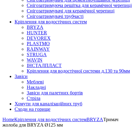
Снігозатримуюча решітка для керамічної черепиці
Снігозатримувачі для керамічної черепиці
Снігозатримувачі трубчасті
Кріплення для водостічних систем
BRYZA
HUNTER
DEVOREX
PLASTMO
RAINWAY
STRUGA
WAVIN
ІНСТАЛПЛАСТ
Кріплення для водостічної системи д.130 та 90мм
Завіси
Меблеві
Накладні
Завіси для палетних бортів
Стріла
Хомути для каналізаційних труб
Сходи на горище
Home
Кріплення для водостічних систем
BRYZA
Тримач
жолоба для BRYZA Ø125 мм