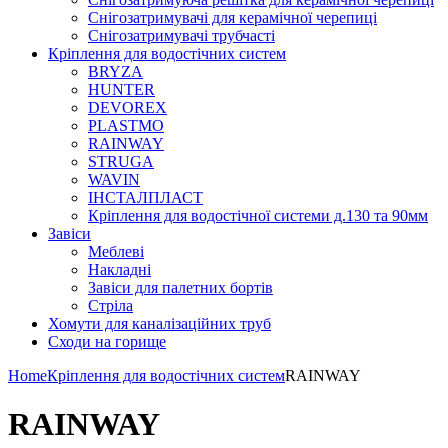
Снігозатримувачі для керамічної черепиці
Снігозатримувачі трубчасті
Кріплення для водостічних систем
BRYZA
HUNTER
DEVOREX
PLASTMO
RAINWAY
STRUGA
WAVIN
ІНСТАЛПЛАСТ
Кріплення для водостічної системи д.130 та 90мм
Завіси
Меблеві
Накладні
Завіси для палетних бортів
Стріла
Хомути для каналізаційних труб
Сходи на горище
Home
Кріплення для водостічних систем
RAINWAY
RAINWAY