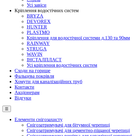
Усі завіси
Кріплення водостічних систем
BRYZA
DEVOREX
HUNTER
PLASTMO
Кріплення для водостічної системи д.130 та 90мм
RAINWAY
STRUGA
WAVIN
ІНСТАЛПЛАСТ
Усі кріплення водостічних систем
Сходи на горище
Фальцева покрівля
Хомути для каналізаційних труб
Контакти
Акціонерам
Відгуки
☰
Елементи снігозахисту
Снігозатримувачі для бітумної черепиці
Снігозатримувачі для цементно-піщаної черепиці
Снігозатримуюча решітка для керамічної черепиці