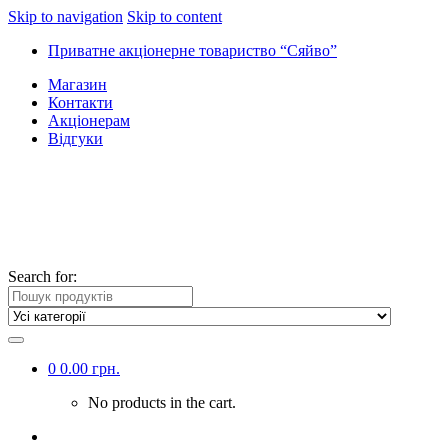
Skip to navigation
Skip to content
Приватне акціонерне товариство “Сяйво”
Магазин
Контакти
Акціонерам
Відгуки
Search for:
0
0.00
грн.
No products in the cart.