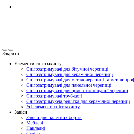
Закрити
Елементи снігозахисту
Снігозатримувачі для бітумної черепиці
Снігозатримувачі для керамічної черепиці
Снігозатримувачі для металочерепиці та металопро
Снігозатримувачі для панельної черепиці
Снігозатримувачі для цементно-піщаної черепиці
Снігозатримувачі трубчасті
Снігозатримуюча решітка для керамічної черепиці
Усі елементи снігозахисту
Завіси
Завіси для палетних бортів
Меблеві
Накладні
Стріла