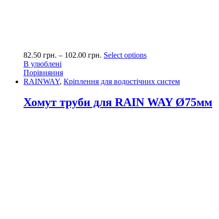
82.50
грн.
–
102.00
грн.
Select options
В улюблені
Порівняння
RAINWAY
,
Кріплення для водостічних систем
Хомут труби для RAIN WAY Ø75мм