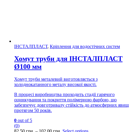
ІНСТАЛПЛАСТ
,
Кріплення для водостічних систем
Хомут труби для ІНСТАЛПЛАСТ
Ø100 мм
Хомут труби металевий виготовляється з
холоднокатанного металу високої якості.
В процесі виробництва проходить стадії гарячого
оцинкування та покриття полімерною фарбою, що
забезпечує довготривалу стійкість до атмосферних явищ
протягом 50 років.
0
out of 5
(0)
82.50
грн.
–
102.00
грн.
Select options