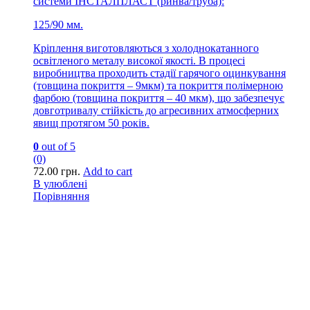
системи ІНСТАЛПЛАСТ (ринва/труба):
125/90 мм.
Кріплення виготовляються з холоднокатанного
освітленого металу високої якості. В процесі
виробництва проходить стадії гарячого оцинкування
(товщина покриття – 9мкм) та покриття полімерною
фарбою (товщина покриття – 40 мкм), що забезпечує
довготривалу стійкість до агресивних атмосферних
явищ протягом 50 років.
0
out of 5
(0)
72.00
грн.
Add to cart
В улюблені
Порівняння