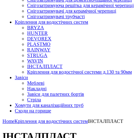
Снігозатримуюча решітка для керамічної черепиці
Снігозатримувачі для керамічної черепиці
Снігозатримувачі трубчасті
Кріплення для водостічних систем
BRYZA
HUNTER
DEVOREX
PLASTMO
RAINWAY
STRUGA
WAVIN
ІНСТАЛПЛАСТ
Кріплення для водостічної системи д.130 та 90мм
Завіси
Меблеві
Накладні
Завіси для палетних бортів
Стріла
Хомути для каналізаційних труб
Сходи на горище
Home
Кріплення для водостічних систем
ІНСТАЛПЛАСТ
ІНСТАЛПЛАСТ