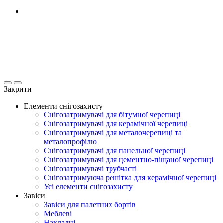
Закрити
Елементи снігозахисту
Снігозатримувачі для бітумної черепиці
Снігозатримувачі для керамічної черепиці
Снігозатримувачі для металочерепиці та
металопрофілю
Снігозатримувачі для панельної черепиці
Снігозатримувачі для цементно-піщаної черепиці
Снігозатримувачі трубчасті
Снігозатримуюча решітка для керамічної черепиці
Усі елементи снігозахисту
Завіси
Завіси для палетних бортів
Меблеві
Накладні