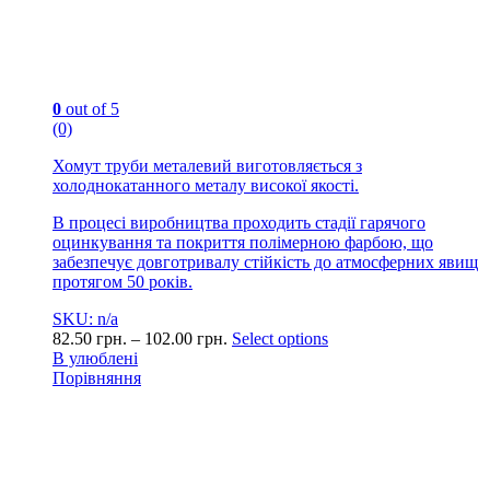
0
out of 5
(0)
Хомут труби металевий виготовляється з
холоднокатанного металу високої якості.
В процесі виробництва проходить стадії гарячого
оцинкування та покриття полімерною фарбою, що
забезпечує довготривалу стійкість до атмосферних явищ
протягом 50 років.
SKU: n/a
82.50
грн.
–
102.00
грн.
Select options
В улюблені
Порівняння