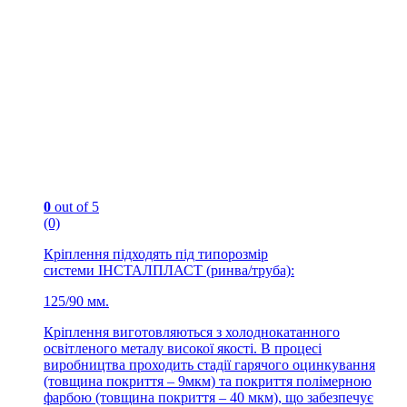
0
out of 5
(0)
Кріплення підходять під типорозмір
системи ІНСТАЛПЛАСТ (ринва/труба):
125/90 мм.
Кріплення виготовляються з холоднокатанного
освітленого металу високої якості. В процесі
виробництва проходить стадії гарячого оцинкування
(товщина покриття – 9мкм) та покриття полімерною
фарбою (товщина покриття – 40 мкм), що забезпечує