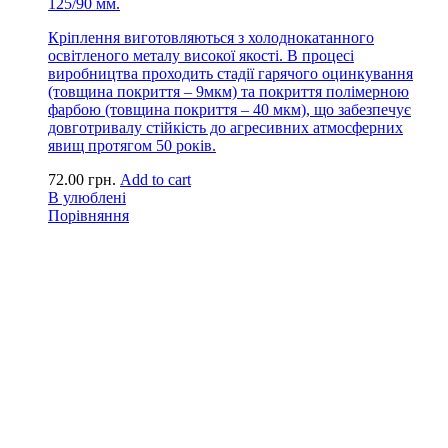
125/90 мм.
Кріплення виготовляються з холоднокатанного
освітленого металу високої якості. В процесі
виробництва проходить стадії гарячого оцинкування
(товщина покриття – 9мкм) та покриття полімерною
фарбою (товщина покриття – 40 мкм), що забезпечує
довготривалу стійкість до агресивних атмосферних
явищ протягом 50 років.
72.00
грн.
Add to cart
В улюблені
Порівняння