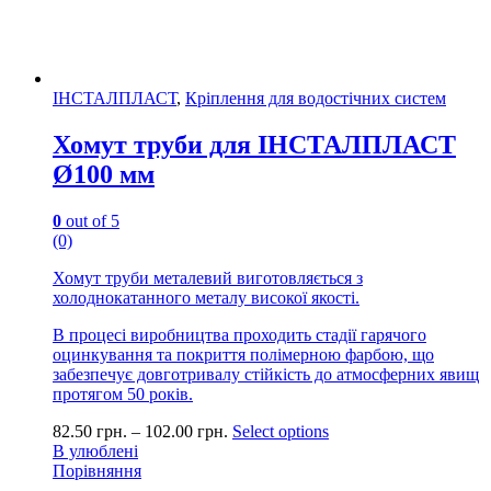
ІНСТАЛПЛАСТ
,
Кріплення для водостічних систем
Хомут труби для ІНСТАЛПЛАСТ
Ø100 мм
0
out of 5
(0)
Хомут труби металевий виготовляється з
холоднокатанного металу високої якості.
В процесі виробництва проходить стадії гарячого
оцинкування та покриття полімерною фарбою, що
забезпечує довготривалу стійкість до атмосферних явищ
протягом 50 років.
82.50
грн.
–
102.00
грн.
Select options
В улюблені
Порівняння