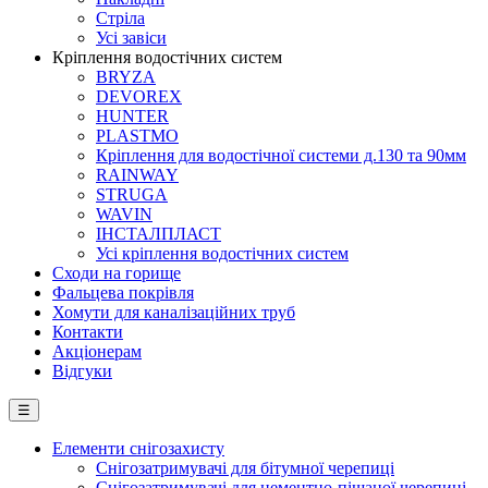
Стріла
Усі завіси
Кріплення водостічних систем
BRYZA
DEVOREX
HUNTER
PLASTMO
Кріплення для водостічної системи д.130 та 90мм
RAINWAY
STRUGA
WAVIN
ІНСТАЛПЛАСТ
Усі кріплення водостічних систем
Сходи на горище
Фальцева покрівля
Хомути для каналізаційних труб
Контакти
Акціонерам
Відгуки
☰
Елементи снігозахисту
Снігозатримувачі для бітумної черепиці
Снігозатримувачі для цементно-піщаної черепиці