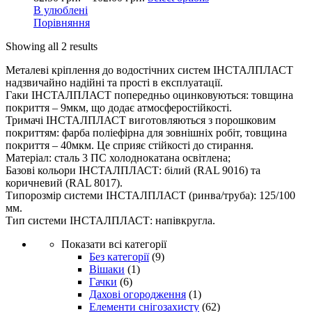
В улюблені
Порівняння
Showing all 2 results
Металеві кріплення до водостічних систем ІНСТАЛПЛАСТ
надзвичайно надійні та прості в експлуатації.
Гаки ІНСТАЛПЛАСТ попередньо оцинковуються: товщина
покриття – 9мкм, що додає атмосферостійкості.
Тримачі ІНСТАЛПЛАСТ виготовляються з порошковим
покриттям: фарба поліефірна для зовнішніх робіт, товщина
покриття – 40мкм. Це сприяє стійкості до стирання.
Матеріал: сталь 3 ПС холоднокатана освітлена;
Базові кольори ІНСТАЛПЛАСТ: білий (RAL 9016) та
коричневий (RAL 8017).
Типорозмір системи ІНСТАЛПЛАСТ (ринва/труба): 125/100
мм.
Тип системи ІНСТАЛПЛАСТ: напівкругла.
Показати всі категорії
Без категорії
(9)
Вішаки
(1)
Гачки
(6)
Дахові огородження
(1)
Елементи снігозахисту
(62)