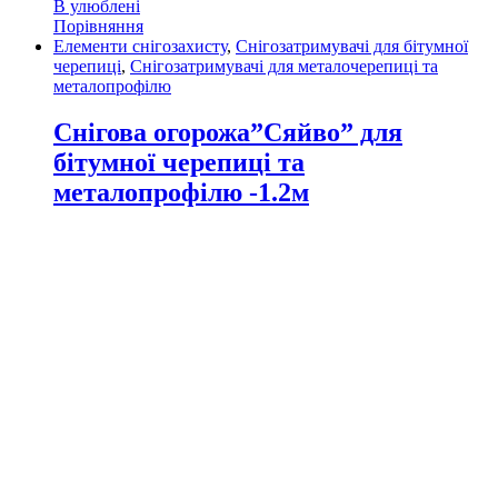
В улюблені
Порівняння
Елементи снігозахисту
,
Снігозатримувачі для бітумної
черепиці
,
Снігозатримувачі для металочерепиці та
металопрофілю
Снігова огорожа”Сяйво” для
бітумної черепиці та
металопрофілю -1.2м