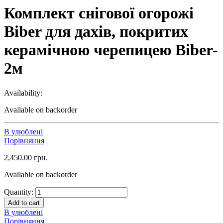
Комплект снігової огорожі
Biber для дахів, покритих
керамічною черепицею Biber-
2м
Availability:
Available on backorder
В улюблені
Порівняння
2,450.00
грн.
Available on backorder
Quantity:
Add to cart
В улюблені
Порівняння