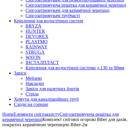
Снігозатримуюча решітка для керамічної черепиці
Снігозатримувачі для керамічної черепиці
Снігозатримувачі трубчасті
Кріплення для водостічних систем
BRYZA
HUNTER
DEVOREX
PLASTMO
RAINWAY
STRUGA
WAVIN
ІНСТАЛПЛАСТ
Кріплення для водостічної системи д.130 та 90мм
Завіси
Меблеві
Накладні
Завіси для палетних бортів
Стріла
Хомути для каналізаційних труб
Сходи на горище
Home
Елементи снігозахисту
Снігозатримуюча решітка для
керамічної черепиці
Комплект снігової огорожі Biber для дахів,
покритих керамічною черепицею Biber-2м