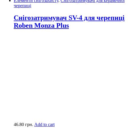
Елементи снігозахисту
,
Снігозатримувачі для керамічної
черепиці
Снігозатримувач SV-4 для черепиці
Roben Monza Plus
46.80
грн.
Add to cart