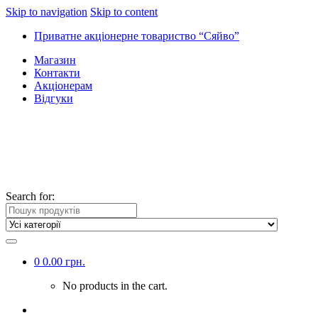
Skip to navigation
Skip to content
Приватне акціонерне товариство “Сяйво”
Магазин
Контакти
Акціонерам
Відгуки
Search for:
0
0.00
грн.
No products in the cart.