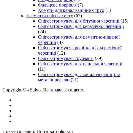
Фальцева покрівля
(7)
Хомути для каналізаційних труб
(1)
Елементи снігозахисту
(62)
Снігозатримувачі для бітумної черепиці
(15)
Снігозатримувачі для керамічної черепиці
(24)
Снігозатримувачі для цементно-піщаної
черепиці
(4)
Снігозатримуюча решітка для керамічної
черепиці
(12)
Снігозатримувачі трубчасті
(39)
Снігозатримувачі для панельної черепиці
(11)
Снігозатримувачі для металочерепиці та
металопрофілю
(21)
Copyright © - Saivo. Всі права захищено.
Показати фільтр
Приховати фільтр