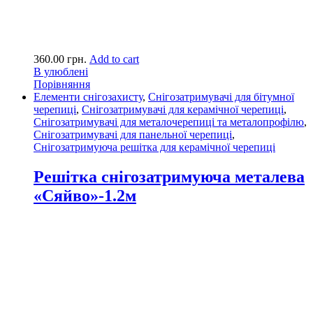
360.00
грн.
Add to cart
В улюблені
Порівняння
Елементи снігозахисту
,
Снігозатримувачі для бітумної
черепиці
,
Снігозатримувачі для керамічної черепиці
,
Снігозатримувачі для металочерепиці та металопрофілю
,
Снігозатримувачі для панельної черепиці
,
Снігозатримуюча решітка для керамічної черепиці
Решітка снігозатримуюча металева
«Сяйво»-1.2м