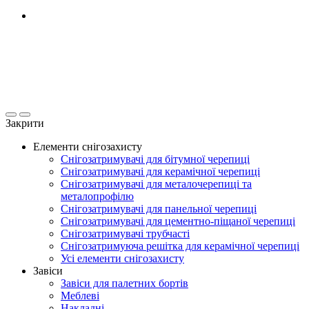
Закрити
Елементи снігозахисту
Снігозатримувачі для бітумної черепиці
Снігозатримувачі для керамічної черепиці
Снігозатримувачі для металочерепиці та
металопрофілю
Снігозатримувачі для панельної черепиці
Снігозатримувачі для цементно-піщаної черепиці
Снігозатримувачі трубчасті
Снігозатримуюча решітка для керамічної черепиці
Усі елементи снігозахисту
Завіси
Завіси для палетних бортів
Меблеві
Накладні