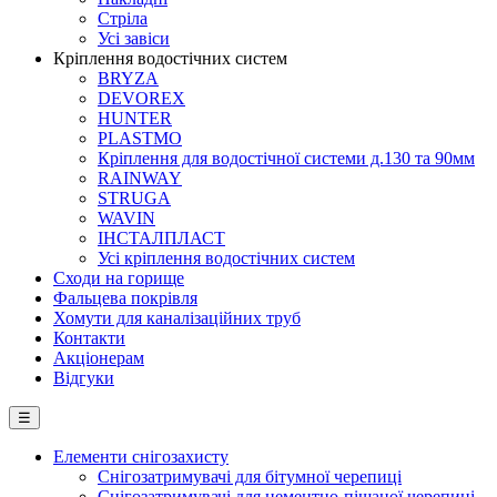
Стріла
Усі завіси
Кріплення водостічних систем
BRYZA
DEVOREX
HUNTER
PLASTMO
Кріплення для водостічної системи д.130 та 90мм
RAINWAY
STRUGA
WAVIN
ІНСТАЛПЛАСТ
Усі кріплення водостічних систем
Сходи на горище
Фальцева покрівля
Хомути для каналізаційних труб
Контакти
Акціонерам
Відгуки
☰
Елементи снігозахисту
Снігозатримувачі для бітумної черепиці
Снігозатримувачі для цементно-піщаної черепиці