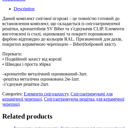
Description
Даний комплект снігової огорожі – це повністю готовий до
встановлення комплект, що складається із снігозатримуючої
решітки, кронштейнів SV Biber та з’єднувачів CLIP. Елементи
виготовлені із сталі, оцинковані та покриті порошковою
фарбою відповідно до кольорів RAL. Призначений для дахів,
покритих керамічною черепицею – Biber(бобровий хвіст).
Переваги:
• Подвійний захист від корозії
• Швидка і проста збірка
–кронштейн металічний оцинкований-3шт.
-решітка металічна оцинкована 2м-1шт.
-з’єднувач решітки-2шт.
Categories:
Елементи снігозахисту
,
Снігозатримувачі для
керамічної черепиці
,
Снігозатримуюча решітка для керамічної
черепиці
Related products