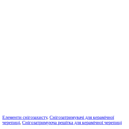
Елементи снігозахисту
,
Снігозатримувачі для керамічної
черепиці
,
Снігозатримуюча решітка для керамічної черепиці