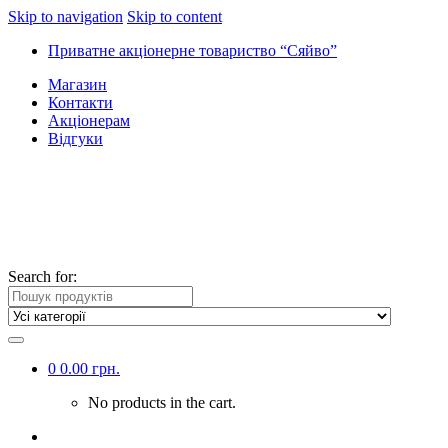
Skip to navigation
Skip to content
Приватне акціонерне товариство “Сяйво”
Магазин
Контакти
Акціонерам
Відгуки
Search for:
0
0.00
грн.
No products in the cart.