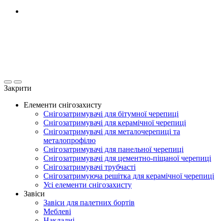
Закрити
Елементи снігозахисту
Снігозатримувачі для бітумної черепиці
Снігозатримувачі для керамічної черепиці
Снігозатримувачі для металочерепиці та
металопрофілю
Снігозатримувачі для панельної черепиці
Снігозатримувачі для цементно-піщаної черепиці
Снігозатримувачі трубчасті
Снігозатримуюча решітка для керамічної черепиці
Усі елементи снігозахисту
Завіси
Завіси для палетних бортів
Меблеві
Накладні