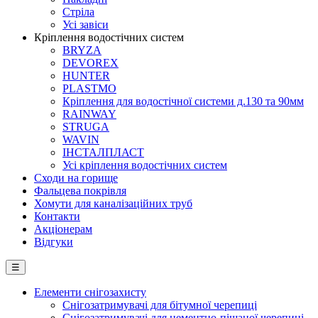
Стріла
Усі завіси
Кріплення водостічних систем
BRYZA
DEVOREX
HUNTER
PLASTMO
Кріплення для водостічної системи д.130 та 90мм
RAINWAY
STRUGA
WAVIN
ІНСТАЛПЛАСТ
Усі кріплення водостічних систем
Сходи на горище
Фальцева покрівля
Хомути для каналізаційних труб
Контакти
Акціонерам
Відгуки
☰
Елементи снігозахисту
Снігозатримувачі для бітумної черепиці
Снігозатримувачі для цементно-піщаної черепиці