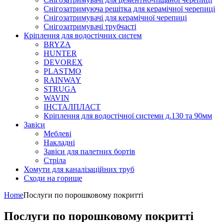
Снігозатримуюча решітка для керамічної черепиці
Снігозатримувачі для керамічної черепиці
Снігозатримувачі трубчасті
Кріплення для водостічних систем
BRYZA
HUNTER
DEVOREX
PLASTMO
RAINWAY
STRUGA
WAVIN
ІНСТАЛПЛАСТ
Кріплення для водостічної системи д.130 та 90мм
Завіси
Меблеві
Накладні
Завіси для палетних бортів
Стріла
Хомути для каналізаційних труб
Сходи на горище
Home
Послуги по порошковому покритті
Послуги по порошковому покритті